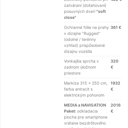
zatváraní (doťahovaní)
posuvných dverí
"soft
close"
Ochranné fólie na prahy
361 €
v dizajne "Rugged"
(odolné / terénny
vzhľad) prispôsobené
dizajnu vozidla
Vonkajšia sprcha v
320
zadnom úložnom
€
priestore
Markíza 315 x 250 cm,
1932
farba antracit s
€
elektrickým pohonom
MEDIA a NAVIGATION
2016
Paket:
odkladacia
€
plocha pre smartphone
vrátane bezdrôtového