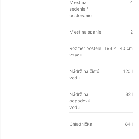
Miest na
4
sedenie /
cestovanie
Miest na spanie
2
Rozmer postele
198 x 140 cm
vzadu
Nádrž na čistú
120 l
vodu
Nádrž na
82 l
odpadovú
vodu
Chladnička
84 l