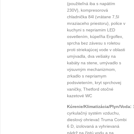
(použiteľná iba s napätím
230V), kompresorová
chladnička 84l (vrátane 7,5l
mraziaceho priestoru), police v
kuchyni s nepriamim LED
osvetlením, kúpeľňa Ergoflex,
sprcha bez závesu s roletou
proti striekajúcej vode v oblasti
umývadla, dva vešiaky na
kabáty na stene, umývadlo s
výsuvným mechanizmom,
zrkadlo s nepriamym
podsvietením, kryt sprchovej
vaničky, Thetford otočné
kazetové WC
Kúrenie/Klimatizácia/Plyn/Voda:
cyrkulačný systém vzduchu,
dieslový ohrievač Truma Combi
6 D, izolovaná a vyhrievaná
nádrž na čistú vodu a na