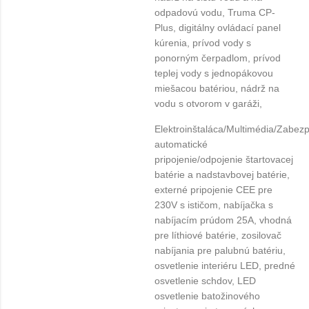
odpadovú vodu, Truma CP-
Plus, digitálny ovládací panel
kúrenia, prívod vody s
ponorným čerpadlom, prívod
teplej vody s jednopákovou
miešacou batériou, nádrž na
vodu s otvorom v garáži,
Elektroinštaláca/Multimédia/Zabez
automatické
pripojenie/odpojenie štartovacej
batérie a nadstavbovej batérie,
externé pripojenie CEE pre
230V s ističom, nabíjačka s
nabíjacím prúdom 25A, vhodná
pre líthiové batérie, zosilovač
nabíjania pre palubnú batériu,
osvetlenie interiéru LED, predné
osvetlenie schdov, LED
osvetlenie batožinového