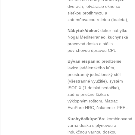
dverách, otváracie okno so
sieťkou protihmyzu a
zatemňovacou roletou (toaleta),
Nábytok/dekor:
dekor nábytku
Nogal Mediterraneo, kuchynská
pracovná doska a stôl s
povrchovou úpravou CPL
Bývanie/spanie
: predĺženie
lavice jadálenského kúta,
priestranný jednálenský stôl
(všestranné využitie), systém
ISOFIX (1 detská sedačka),
zadné priečne lôžka s
výklopným roštom, Matrac
EvoPore HRC, čalúnenie: FEEL
Kuchyňa/kúpeľňa:
kombinovaná
varná doska s plynovou a
indukčnou varnou doskou