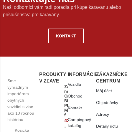
Naši odborníci vám radi poradia pri kúpe karavanu alebo
príslušenstva pre karavany.
KONTAKT
PRODUKTY
INFORMÁCIE
ZÁKAZNÍCKE
Sme
V ZĽAVE
CENTRUM
Vozidlá
Zadní
výhradným
Môj účet
nosič
importérom
Carry
Obchod
obytných
Bike
Objednávky
PRO
vozidiel s viac
Kontakt
M
ako 10 ročnou
Adresy
f.
históriou.
Campingový
428,50
€
katalóg
Detaily účtu
s
Košická