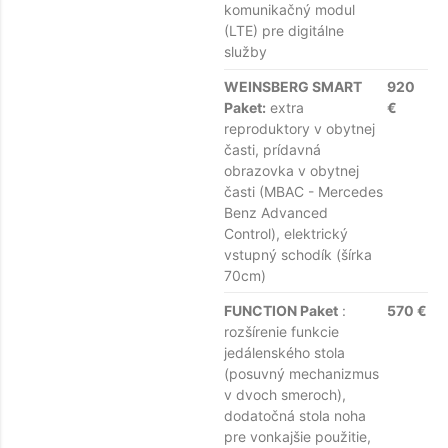
komunikačný modul
(LTE) pre digitálne
služby
WEINSBERG SMART
920
Paket:
extra
€
reproduktory v obytnej
časti, prídavná
obrazovka v obytnej
časti (MBAC - Mercedes
Benz Advanced
Control), elektrický
vstupný schodík (šírka
70cm)
FUNCTION Paket
:
570 €
rozšírenie funkcie
jedálenského stola
(posuvný mechanizmus
v dvoch smeroch),
dodatočná stola noha
pre vonkajšie použitie,