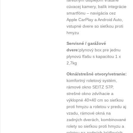
cúvacej kamery, balík integrácie
smartfónu – navigácia cez
Apple CarPlay a Android Auto,
vstupné dvere so sieťkou proti
hmyzu
Servisné / garážové
dvere:
plynový box pre jednu
plynovú fľašu s kapacitou 1 x
2,7kg
Okná/strešné otvory/vetranie:
komfortný roletový systém,
rámové okno SEITZ S7P,
strešné okno zdvíhacie a
výklopné 40×40 cm so sieťkou
proti hmyzu a roletou v predu aj
vzadu, rámové okná na
zadných dverách, kombinované
rolety so sieťkou proti hmyzu a
roletou na zadných krídlových