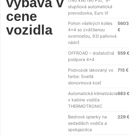
výbava v
(140 kW/190 PS), 9-
stupňová automatická
cene
prevodovka, Euro VI
Pohon všetkých kolies
5603
vozidla
4x4 so zväčšenou
€
svornosťou, 93l palivová
nádrž
OFFROAD – dodatočná
559 €
podpora 4x4
Podvozok lakovaný vo
715 €
farbe: Svetlá
slonovinová kosť
Automatická klimatizácia
683 €
v kabíne vodiča
THERMOTRONIC
Bedrové opierky na
229 €
sedadlách vodiča a
spolujazdca