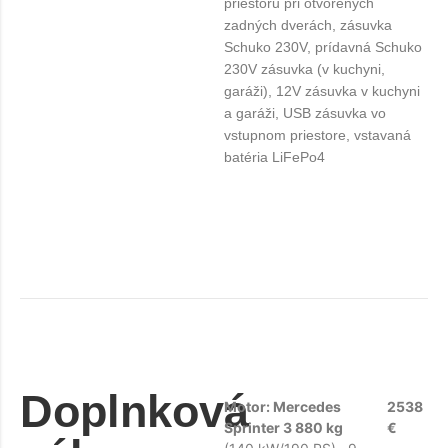
priestoru pri otvorených
zadných dverách, zásuvka
Schuko 230V, prídavná Schuko
230V zásuvka (v kuchyni,
garáži), 12V zásuvka v kuchyni
a garáži, USB zásuvka vo
vstupnom priestore, vstavaná
batéria LiFePo4
Doplnková
Motor: Mercedes
2538
Sprinter 3 880 kg
€