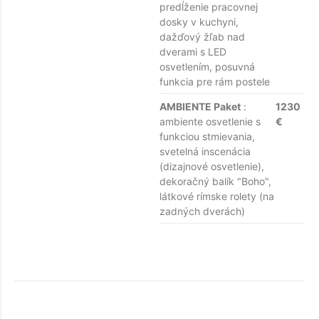
predĺženie pracovnej
dosky v kuchyni,
dažďový žľab nad
dverami s LED
osvetlením, posuvná
funkcia pre rám postele
AMBIENTE Paket
:
1230
ambiente osvetlenie s
€
funkciou stmievania,
svetelná inscenácia
(dizajnové osvetlenie),
dekoračný balík "Boho",
látkové rímske rolety (na
zadných dverách)