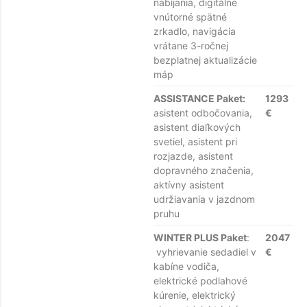
nabíjania, digitálne
vnútorné spätné
zrkadlo, navigácia
vrátane 3-ročnej
bezplatnej aktualizácie
máp
ASSISTANCE Paket:
1293
asistent odbočovania,
€
asistent diaľkových
svetiel, asistent pri
rozjazde, asistent
dopravného značenia,
aktívny asistent
udržiavania v jazdnom
pruhu
WINTER PLUS Paket
:
2047
vyhrievanie sedadiel v
€
kabíne vodiča,
elektrické podlahové
kúrenie, elektrický