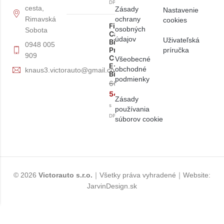
DPH
cesta,
Zásady
Nastavenie
ochrany
Rimavská
cookies
Fiamma
osobných
Sobota
Carry-
údajov
Uživateľská
Bike
0948 005
Pro
príručka
909
C
Všeobecné
E-
obchodné
knaus3.victorauto@gmail.com
Bike
podmienky
608,90
€
548,00
€
Zásady
s
používania
DPH
súborov cookie
© 2026
Victorauto s.r.o.
｜Všetky práva vyhradené｜Website:
JarvinDesign.sk