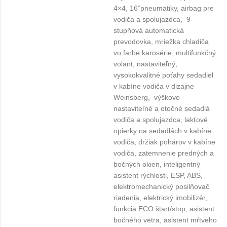
4×4, 16“pneumatiky, airbag pre
vodiča a spolujazdca, 9-
stupňová automatická
prevodovka, mriežka chladiča
vo farbe karosérie, multifunkčný
volant, nastaviteľný,
vysokokvalitné poťahy sedadiel
v kabíne vodiča v dizajne
Weinsberg, výškovo
nastaviteľné a otočné sedadlá
vodiča a spolujazdca, lakťové
opierky na sedadlách v kabíne
vodiča, držiak pohárov v kabíne
vodiča, zatemnenie predných a
bočných okien, inteligentný
asistent rýchlosti, ESP, ABS,
elektromechanický posilňovač
riadenia, elektrický imobilizér,
funkcia ECO štart/stop, asistent
bočného vetra, asistent mŕtveho