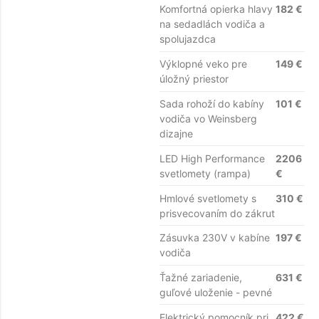
Komfortná opierka hlavy
182 €
na sedadlách vodiča a
spolujazdca
Výklopné veko pre
149 €
úložný priestor
Sada rohoží do kabíny
101 €
vodiča vo Weinsberg
dizajne
LED High Performance
2206
svetlomety (rampa)
€
Hmlové svetlomety s
310 €
prisvecovaním do zákrut
Zásuvka 230V v kabíne
197 €
vodiča
Ťažné zariadenie,
631 €
guľové uloženie - pevné
Elektrický pomocník pri
422 €