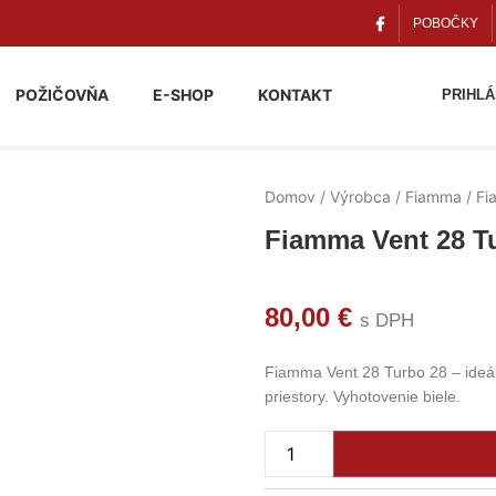
POBOČKY
POŽIČOVŇA
E-SHOP
KONTAKT
PRIHLÁ
Domov
/
Výrobca
/
Fiamma
/ Fi
Fiamma Vent 28 T
80,00
€
s DPH
Fiamma Vent 28 Turbo 28 – ideá
priestory. Vyhotovenie biele.