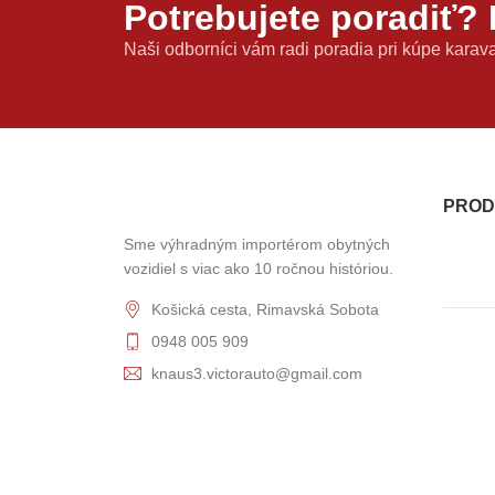
Potrebujete poradiť? 
Naši odborníci vám radi poradia pri kúpe karav
PROD
Sme výhradným importérom obytných
vozidiel s viac ako 10 ročnou históriou.
Košická cesta, Rimavská Sobota
0948 005 909
knaus3.victorauto@gmail.com