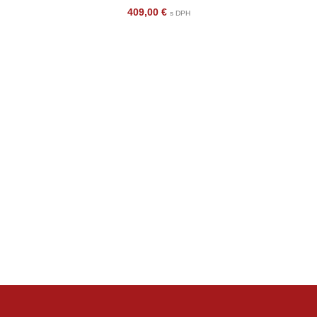
409,00
€
s DPH