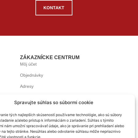
KONTAKT
ZÁKAZNÍCKE CENTRUM
Môj účet
Objednávky
Adresy
Detaily účtu
Spravujte súhlas so súbormi cookie
v
Nastavenie cookies
anie tých najlepších skúseností používame technológie, ako sú súbory
y
Uživateľská príručka
ladanie a/alebo prístup k informáciám o zariadení. Súhlas s týmito
mi nám umožní spracovávať údaje, ako je správanie pri prehliadaní alebo
ie
D na tejto stránke. Nesúhlas alebo odvolanie súhlasu môže nepriaznivo
čité vlastnosti a funkcie.