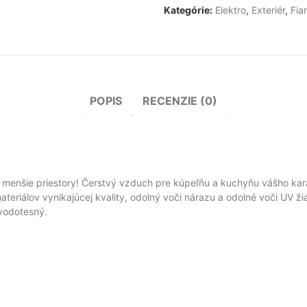
Kategórie:
Elektro
,
Exteriér
,
Fi
POPIS
RECENZIE (0)
e menšie priestory! Čerstvý vzduch pre kúpeľňu a kuchyňu vášho ka
iálov vynikajúcej kvality, odolný voči nárazu a odolné voči UV žiar
vodotesný.