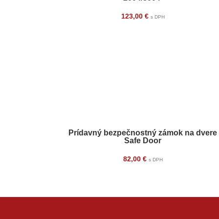
123,00
€
s DPH
Prídavný bezpečnostný zámok na dvere
Safe Door
82,00
€
s DPH