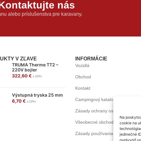
Kontaktujte nás
anu alebo príslušenstva pre karavany.
UKTY V ZĽAVE
INFORMÁCIE
TRUMA Therme TT2 –
Vozidlá
220V bojler
322,60
€
Obchod
s DPH
Kontakt
Výstupná tryska 25 mm
Campingový katalóg
6,70
€
s DPH
Zásady ochrany osobných údajo
Na poskytov
Všeobecné obchodné podmienk
cookie na uk
technológia
Zásady používania súborov cook
jedinečné I
ovplyvniť ur