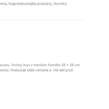
amma
,
Najpredávanejšie produkty
,
Novinky
ravanu. Vrchný kryt v menšom formáte 28 x 28 cm.
eniu. Poskytuje stále vetranie a má sieť proti