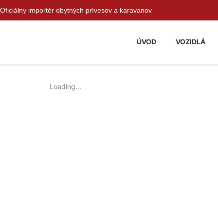
Oficiálny importér obytných prívesov a karavanov
ÚVOD
VOZIDLÁ
Loading...