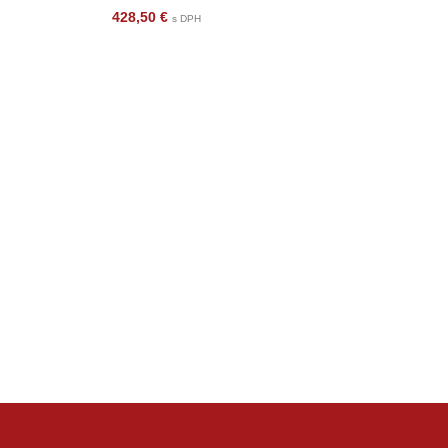
428,50
€
s DPH