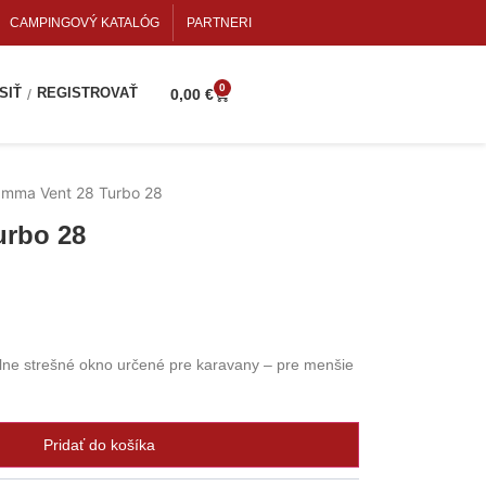
CAMPINGOVÝ KATALÓG
PARTNERI
0
SIŤ
REGISTROVAŤ
/
0,00
€
amma Vent 28 Turbo 28
urbo 28
lne strešné okno určené pre karavany – pre menšie
Pridať do košíka