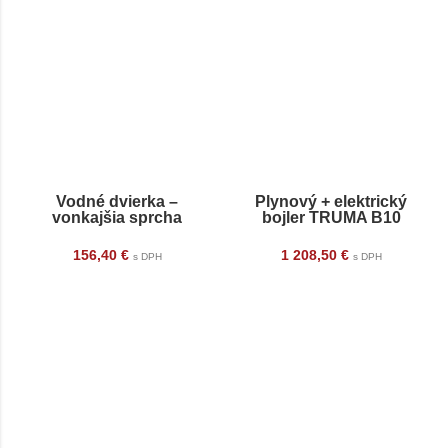
Vodné dvierka –
Plynový + elektrický
vonkajšia sprcha
bojler TRUMA B10
156,40
€
1 208,50
€
s DPH
s DPH