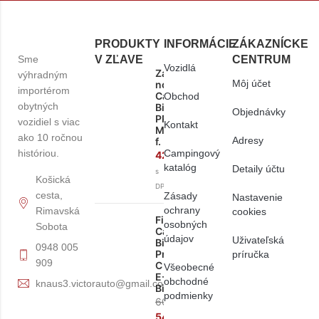
PRODUKTY
INFORMÁCIE
ZÁKAZNÍCKE
Sme
V ZĽAVE
CENTRUM
Vozidlá
Zadní
výhradným
Môj účet
nosič
importérom
Carry
Obchod
obytných
Bike
Objednávky
PRO
vozidiel s viac
Kontakt
M
ako 10 ročnou
Adresy
f.
históriou.
Campingový
428,50
€
katalóg
Detaily účtu
s
Košická
DPH
cesta,
Zásady
Nastavenie
ochrany
Rimavská
cookies
Fiamma
osobných
Sobota
Carry-
údajov
Uživateľská
Bike
0948 005
Pro
príručka
909
C
Všeobecné
E-
obchodné
knaus3.victorauto@gmail.com
Bike
podmienky
608,90
€
548,00
€