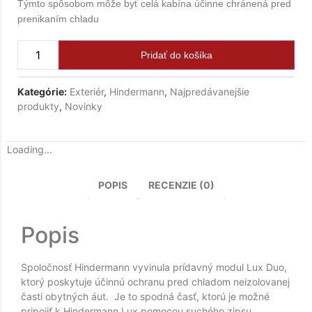
Týmto spôsobom môže byť celá kabína účinne chránená pred
prenikaním chladu
Pridať do košíka
Kategórie:
Exteriér
,
Hindermann
,
Najpredávanejšie
produkty
,
Novinky
Loading...
POPIS
RECENZIE (0)
Popis
Spoločnosť Hindermann vyvinula prídavný modul Lux Duo,
ktorý poskytuje účinnú ochranu pred chladom neizolovanej
časti obytných áut. Je to spodná časť, ktorú je možné
pripojiť k Hindermann Lux pomocou suchého zipsu