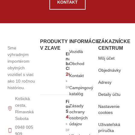
KONTAKT
PRODUKTY
INFORMÁCIE
ZÁKAZNÍCKE
Sme
V ZĽAVE
CENTRUM
Vozidlá
Elektronická
výhradným
Môj účet
nabíjačka
importérom
batérií
Obchod
obytných
CB516
Objednávky
261,60
€
vozidiel s viac
Kontakt
ako 10 ročnou
s
Adresy
históriou.
Campingový
DPH
katalóg
Detaily účtu
Košická
Fiamma
cesta,
Zásady
organizér
Nastavenie
S
ochrany
Rimavská
cookies
43,00
€
osobných
Sobota
údajov
s
Uživateľská
0948 005
príručka
DPH
909