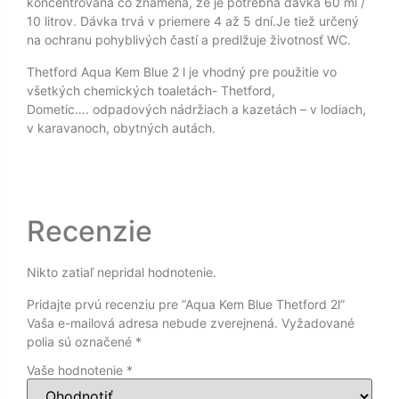
koncentrovaná čo znamená, že je potrebná dávka 60 ml /
10 litrov. Dávka trvá v priemere 4 až 5 dní.Je tiež určený
na ochranu pohyblivých častí a predlžuje životnosť WC.
Thetford Aqua Kem Blue 2 l je vhodný pre použitie vo
všetkých chemických toaletách- Thetford,
Dometic…. odpadových nádržiach a kazetách – v lodiach,
v karavanoch, obytných autách.
Recenzie
Nikto zatiaľ nepridal hodnotenie.
Pridajte prvú recenziu pre “Aqua Kem Blue Thetford 2l”
Vaša e-mailová adresa nebude zverejnená.
Vyžadované
polia sú označené
*
Vaše hodnotenie
*