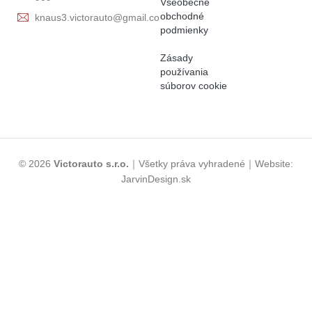
Všeobecné
obchodné
knaus3.victorauto@gmail.com
podmienky
Zásady
používania
súborov cookie
© 2026
Victorauto s.r.o.
｜Všetky práva vyhradené｜Website:
JarvinDesign.sk