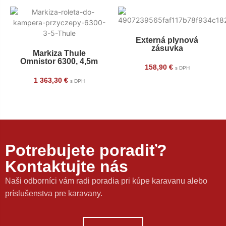
Externá plynová
zásuvka
Markiza Thule
Omnistor 6300, 4,5m
158,90
€
s DPH
1 363,30
€
s DPH
Potrebujete poradiť?
Kontaktujte nás
Naši odborníci vám radi poradia pri kúpe karavanu alebo
príslušenstva pre karavany.