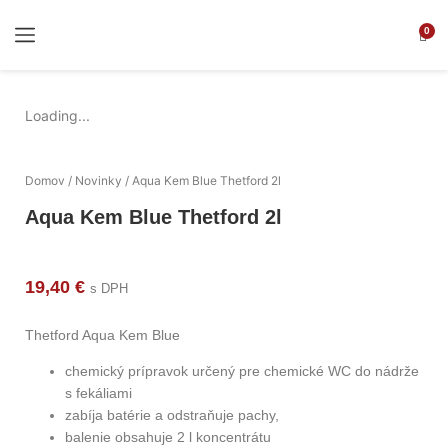
0
Loading...
Domov
/
Novinky
/ Aqua Kem Blue Thetford 2l
Aqua Kem Blue Thetford 2l
19,40
€
s DPH
Thetford Aqua Kem Blue
chemický prípravok určený pre chemické WC do nádrže
s fekáliami
zabíja batérie a odstraňuje pachy,
balenie obsahuje 2 l koncentrátu