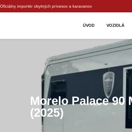
Oficiálny importér obytných prívesov a karavanov
ÚVOD
VOZIDLÁ
Morelo Palace 90 
(2025)