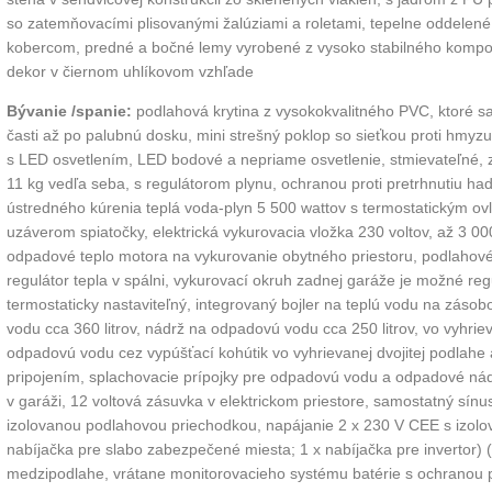
so zatemňovacími plisovanými žalúziami a roletami, tepelne oddelené
kobercom, predné a bočné lemy vyrobené z vysoko stabilného kompozi
dekor v čiernom uhlíkovom vzhľade
Bývanie /spanie:
podlahová krytina z vysokokvalitného PVC, ktoré s
časti až po palubnú dosku, mini strešný poklop so sieťkou proti hmyz
s LED osvetlením, LED bodové a nepriame osvetlenie, stmievateľné, z
11 kg vedľa seba, s regulátorom plynu, ochranou proti pretrhnutiu h
ústredného kúrenia teplá voda-plyn 5 500 wattov s termostatickým 
uzáverom spiatočky, elektrická vykurovacia vložka 230 voltov, až 3 0
odpadové teplo motora na vykurovanie obytného priestoru, podlahové k
regulátor tepla v spálni, vykurovací okruh zadnej garáže je možné reg
termostaticky nastaviteľný, integrovaný bojler na teplú vodu na záso
vodu cca 360 litrov, nádrž na odpadovú vodu cca 250 litrov, vo vyhrie
odpadovú vodu cez vypúšťací kohútik vo vyhrievanej dvojitej podlah
pripojením, splachovacie prípojky pre odpadovú vodu a odpadové nádr
v garáži, 12 voltová zásuvka v elektrickom priestore, samostatný sí
izolovanou podlahovou priechodkou, napájanie 2 x 230 V CEE s izol
nabíjačka pre slabo zabezpečené miesta; 1 x nabíjačka pre invertor) (
medzipodlahe, vrátane monitorovacieho systému batérie s ochranou pr