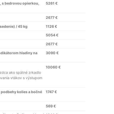
 s bedrovou opierkou,
5261 €
2677 €
edenie) / 45 kg
1126 €
5054 €
2677 €
indikátorom hladiny na
3090 €
10060 €
azdca ako spätné zrkadlo
ovania vtákov s výstupom
e podbehy kolies a bočné
1747 €
569 €