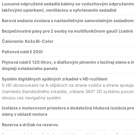
Luxusné odpružené sedadlá kabíny so vzduchovým odpružením,
lakťovými opierkami, ventiláciou a vyhrievaním sedadiel
Barová sedacia zostava s nastaviteľným samostatným sedadlom
Bezpečnostné pásy pre 2 osoby na multifunkčnom gauči (zadné s
Čalúnenie: Koža Bi-Color
Palivová nádrž 200l
Plynová nádrž 120 litrov, s diaľkovým plnením v bočnej stene a 
displeji ovládacieho panela
Systém digitálnych spätných zrkadiel v HD rozlíšení
S HD obrazovkami na A-stĺpikoch na strane vodiča a strana spoluj
(namiesto štandardného zrkadla), vrátane 360° 3D systému pozor
obrazu cez navigačný systém
Izolácia v motorovom priestore a dodatočná hluková izolácia pr
steny v oblasti motora
Rezerva a držiak na rezervu