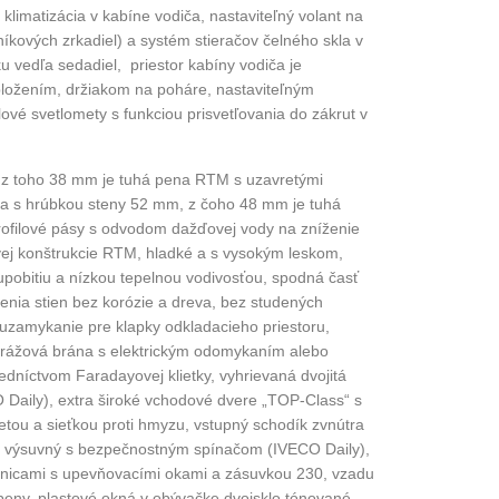
limatizácia v kabíne vodiča, nastaviteľný volant na
íkových zrkadiel) a systém stieračov čelného skla v
 vedľa sedadiel, priestor kabíny vodiča je
ložením, držiakom na poháre, nastaviteľným
vé svetlomety s funkciou prisvetľovania do zákrut v
 z toho 38 mm je tuhá pena RTM s uzavretými
a s hrúbkou steny 52 mm, z čoho 48 mm je tuhá
ofilové pásy s odvodom dažďovej vody na zníženie
kovej konštrukcie RTM, hladké a s vysokým leskom,
upobitiu a nízkou tepelnou vodivosťou, spodná časť
enia stien bez korózie a dreva, bez studených
 uzamykanie pre klapky odkladacieho priestoru,
arážová brána s elektrickým odomykaním alebo
edníctvom Faradayovej klietky, vyhrievaná dvojitá
 Daily), extra široké vchodové dvere „TOP-Class“ s
ou a sieťkou proti hmyzu, vstupný schodík zvnútra
cky výsuvný s bezpečnostným spínačom (IVECO Daily),
jnicami s upevňovacími okami a zásuvkou 230, vzadu
 peny, plastové okná v obývačke dvojsklo tónované,