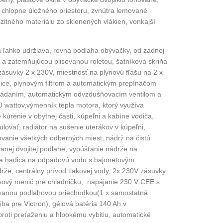
 chlopne úložného priestoru, zvnútra lemované
tného materiálu zo sklenených vlákien, vonkajší
a ľahko udržiava, rovná podlaha obývačky, od zadnej
u a zatemňujúcou plisovanou roletou, šatníková skriňa
ásuvky 2 x 230V, miestnosť na plynovú fľašu na 2 x
adice, plynovým filtrom a automatickým prepínačom
ovládaním, automatickým odvzdušňovacím ventilom a
00 wattov,výmenník tepla motora, ktorý využíva
úrenie v obytnej časti, kúpeľni a kabíne vodiča,
ulovať, radiátor na sušenie uterákov v kúpeľni,
bovanie všetkých odberných miest, nádrž na čistú
vanej dvojitej podlahe, vypúšťanie nádrže na
e a hadica na odpadovú vodu s bajonetovým
že, centrálny prívod tlakovej vody, 2x 230V zásuvky
nusový menič pre chladničku, napájanie 230 V CEE s
ovanou podlahovou priechodkou(1 x samostatná
iba pre Victron), gélová batéria 140 Ah v
oti preťaženiu a hlbokému vybitiu, automatické