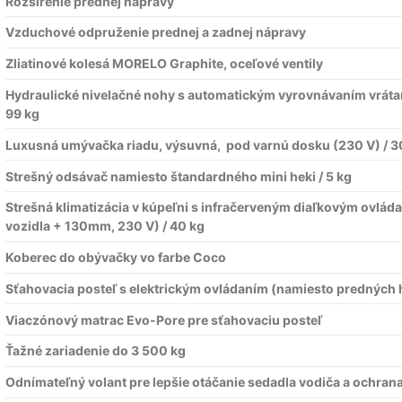
Rozšírenie prednej nápravy
Vzduchové odpruženie prednej a zadnej nápravy
Zliatinové kolesá MORELO Graphite, oceľové ventily
Hydraulické nivelačné nohy s automatickým vyrovnávaním vráta
99 kg
Luxusná umývačka riadu, výsuvná, pod varnú dosku (230 V) / 3
Strešný odsávač namiesto štandardného mini heki / 5 kg
Strešná klimatizácia v kúpeľni s infračerveným diaľkovým ovlád
vozidla + 130mm, 230 V) / 40 kg
Koberec do obývačky vo farbe Coco
Sťahovacia posteľ s elektrickým ovládaním (namiesto predných 
Viaczónový matrac Evo-Pore pre sťahovaciu posteľ
Ťažné zariadenie do 3 500 kg
Odnímateľný volant pre lepšie otáčanie sedadla vodiča a ochrana