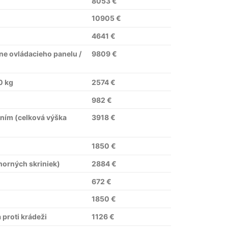
8053 €
10905 €
4641 €
ne ovládacieho panelu /
9809 €
0 kg
2574 €
982 €
aním (celková výška
3918 €
1850 €
horných skriniek)
2884 €
672 €
1850 €
 proti krádeži
1126 €