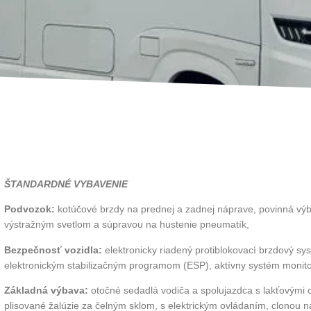
ŠTANDARDNÉ VYBAVENIE
Podvozok:
kotúčové brzdy na prednej a zadnej náprave, povinná výb
výstražným svetlom a súpravou na hustenie pneumatík,
Bezpečnosť vozidla:
elektronicky riadený protiblokovací brzdový sy
elektronickým stabilizačným programom (ESP), aktívny systém monito
Základná výbava:
otočné sedadlá vodiča a spolujazdca s lakťovými
plisované žalúzie za čelným sklom, s elektrickým ovládaním, clonou