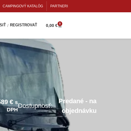
CAMPINGOVÝ KATALÓG
PARTNERI
0
SIŤ
REGISTROVAŤ
/
0,00
€
Predané - na
589 €
s
Dostupnosť:
DPH
objednávku