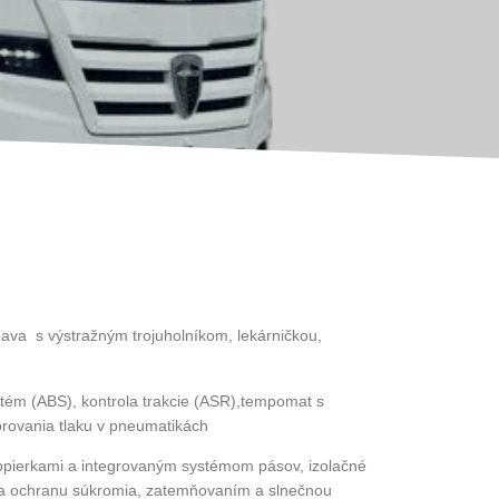
ava s výstražným trojuholníkom, lekárničkou,
stém (ABS), kontrola trakcie (ASR),tempomat s
rovania tlaku v pneumatikách
 opierkami a integrovaným systémom pásov, izolačné
 na ochranu súkromia, zatemňovaním a slnečnou