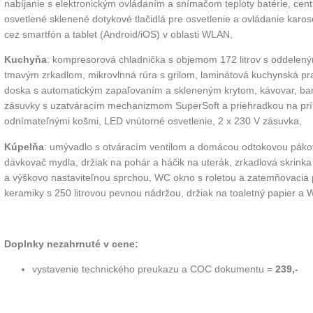
nabíjanie s elektronickým ovládaním a snímačom teploty batérie, cen
osvetlené sklenené dotykové tlačidlá pre osvetlenie a ovládanie karo
cez smartfón a tablet (Android/iOS) v oblasti WLAN,
Kuchyňa
: kompresorová chladnička s objemom 172 litrov s oddelený
tmavým zrkadlom, mikrovlnná rúra s grilom, laminátová kuchynská p
doska s automatickým zapaľovaním a skleneným krytom, kávovar, ba
zásuvky s uzatváracím mechanizmom SuperSoft a priehradkou na pr
odnímateľnými košmi, LED vnútorné osvetlenie, 2 x 230 V zásuvka,
Kúpelňa
: umývadlo s otváracím ventilom a domácou odtokovou páko
dávkovač mydla, držiak na pohár a háčik na uterák, zrkadlová skrink
a výškovo nastaviteľnou sprchou, WC okno s roletou a zatemňovacia pl
keramiky s 250 litrovou pevnou nádržou, držiak na toaletný papier a 
Doplnky nezahrnuté v cene:
vystavenie technického preukazu a COC dokumentu =
239,-