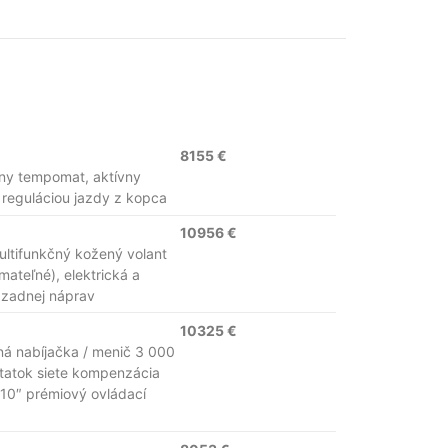
8155 €
vny tempomat, aktívny
 reguláciou jazdy z kopca
10956 €
ltifunkčný kožený volant
mateľné), elektrická a
u zadnej náprav
10325 €
ná nabíjačka / menič 3 000
ostatok siete kompenzácia
, 10″ prémiový ovládací