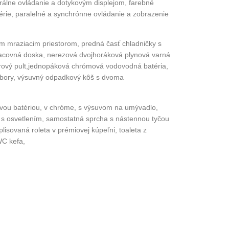
trálne ovládanie a dotykovým displejom, farebné
série, paralelné a synchrónne ovládanie a zobrazenie
m mraziacim priestorom, predná časť chladničky s
racovná doska, nerezová dvojhoráková plynová varná
rový pult,jednopáková chrómová vodovodná batéria,
íbory, výsuvný odpadkový kôš s dvoma
vou batériou, v chróme, s výsuvom na umývadlo,
a s osvetlením, samostatná sprcha s nástennou tyčou
isovaná roleta v prémiovej kúpeľni, toaleta z
WC kefa,