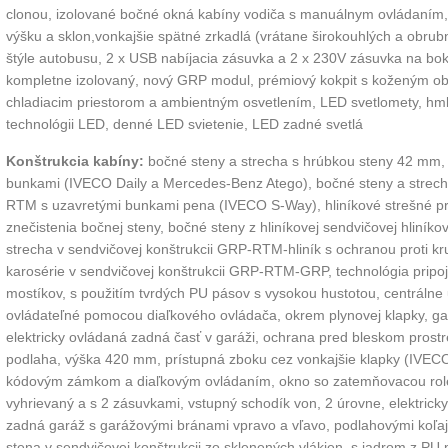
clonou, izolované bočné okná kabíny vodiča s manuálnym ovládaním, k
výšku a sklon,vonkajšie spätné zrkadlá (vrátane širokouhlých a obrubn
štýle autobusu, 2 x USB nabíjacia zásuvka a 2 x 230V zásuvka na boku
kompletne izolovaný, nový GRP modul, prémiový kokpit s koženým ob
chladiacim priestorom a ambientným osvetlením, LED svetlomety, hmlo
technológii LED, denné LED svietenie, LED zadné svetlá
Konštrukcia kabíny:
bočné steny a strecha s hrúbkou steny 42 mm,
bunkami (IVECO Daily a Mercedes-Benz Atego), bočné steny a strech
RTM s uzavretými bunkami pena (IVECO S-Way), hliníkové strešné pr
znečistenia bočnej steny, bočné steny z hliníkovej sendvičovej hliní
strecha v sendvičovej konštrukcii GRP-RTM-hliník s ochranou proti kr
karosérie v sendvičovej konštrukcii GRP-RTM-GRP, technológia pripoj
mostíkov, s použitím tvrdých PU pásov s vysokou hustotou, centrálne
ovládateľné pomocou diaľkového ovládača, okrem plynovej klapky, g
elektricky ovládaná zadná časť v garáži, ochrana pred bleskom prostr
podlaha, výška 420 mm, prístupná zboku cez vonkajšie klapky (IVECO
kódovým zámkom a diaľkovým ovládaním, okno so zatemňovacou rolet
vyhrievaný a s 2 zásuvkami, vstupný schodík von, 2 úrovne, elektri
zadná garáž s garážovými bránami vpravo a vľavo, podlahovými koľa
stena v sendvičovej konštrukcii zo sklenených vlákien, s jadrom z PU