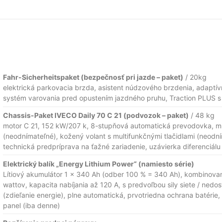
Fahr-Sicherheitspaket (bezpečnosť pri jazde – paket)
/ 20kg
elektrická parkovacia brzda, asistent núdzového brzdenia, adaptí
systém varovania pred opustením jazdného pruhu, Traction PLUS s
Chassis-Paket IVECO Daily 70 C 21 (podvozok – paket)
/ 48 kg
motor C 21, 152 kW/207 k, 8-stupňová automatická prevodovka, mu
(neodnímateľné), kožený volant s multifunkčnými tlačidlami (neodní
technická predpríprava na ťažné zariadenie, uzávierka diferenciál
Elektrický balík „Energy Lithium Power“ (namiesto série)
Lítiový akumulátor 1 x 340 Ah (odber 100 % = 340 Ah), kombinova
wattov, kapacita nabíjania až 120 A, s predvoľbou sily siete / ned
(zdieľanie energie), plne automatická, prvotriedna ochrana batérie
panel (iba denne)