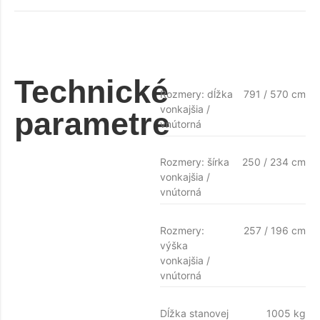
Technické
Rozmery: dĺžka
791 / 570 cm
vonkajšia /
parametre
vnútorná
Rozmery: šírka
250 / 234 cm
vonkajšia /
vnútorná
Rozmery:
257 / 196 cm
výška
vonkajšia /
vnútorná
Dĺžka stanovej
1005 kg