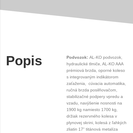
Popis
Podvozok:
AL-KO podvozok,
hydraulické tlmiče, AL-KO AAA
prémiová brzda, oporné koleso
s integrovaným indikátorom
zaťaženia, cúvacia automatika,
ručná brzda posilňovačom,
stabilizačné podpery vpredu a
vzadu, navýšenie nosnosti na
1900 kg namiesto 1700 kg,
držiak rezervného kolesa v
plynovej skrini, kolesá z ľahkých
zliatin 17“ titánová metalíza