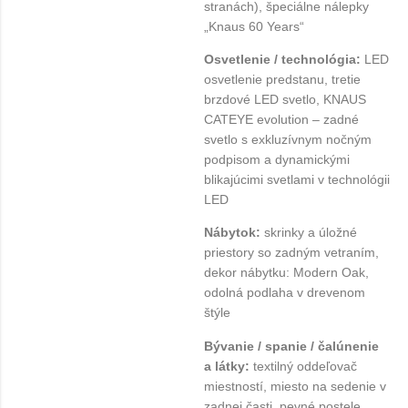
stranách), špeciálne nálepky
„Knaus 60 Years“
Osvetlenie / technológia:
LED
osvetlenie predstanu, tretie
brzdové LED svetlo, KNAUS
CATEYE evolution – zadné
svetlo s exkluzívnym nočným
podpisom a dynamickými
blikajúcimi svetlami v technológii
LED
Nábytok:
skrinky a úložné
priestory so zadným vetraním,
dekor nábytku: Modern Oak,
odolná podlaha v drevenom
štýle
Bývanie / spanie / čalúnenie
a látky:
textilný oddeľovač
miestností, miesto na sedenie v
zadnej časti, pevné postele