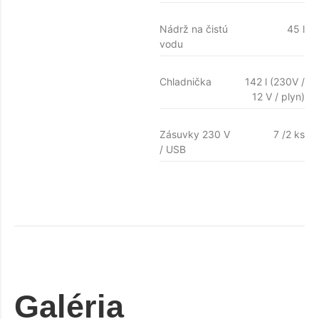
Nádrž na čistú
45 l
vodu
Chladnička
142 l (230V /
12 V / plyn)
Zásuvky 230 V
7 /2 ks
/ USB
Galéria