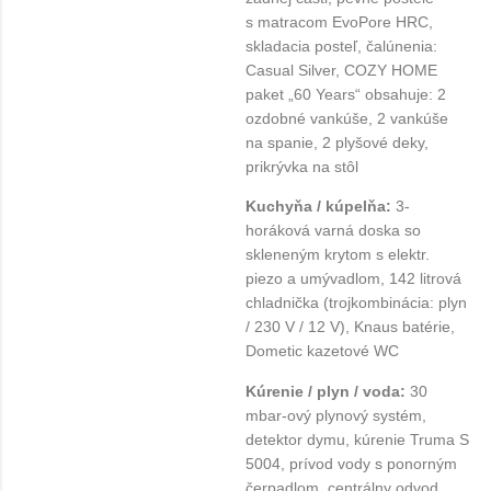
s matracom EvoPore HRC,
skladacia posteľ, čalúnenia:
Casual Silver, COZY HOME
paket „60 Years“ obsahuje: 2
ozdobné vankúše, 2 vankúše
na spanie, 2 plyšové deky,
prikrývka na stôl
Kuchyňa / kúpelňa:
3-
horáková varná doska so
skleneným krytom s elektr.
piezo a umývadlom, 142 litrová
chladnička (trojkombinácia: plyn
/ 230 V / 12 V), Knaus batérie,
Dometic kazetové WC
Kúrenie / plyn / voda:
30
mbar-ový plynový systém,
detektor dymu, kúrenie Truma S
5004, prívod vody s ponorným
čerpadlom, centrálny odvod