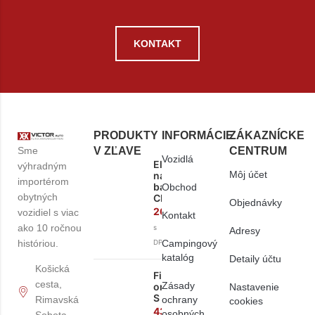
KONTAKT
PRODUKTY
INFORMÁCIE
ZÁKAZNÍCKE
Sme
V ZĽAVE
CENTRUM
Vozidlá
Elektronická
výhradným
Môj účet
nabíjačka
importérom
batérií
Obchod
obytných
CB516
Objednávky
261,60
€
vozidiel s viac
Kontakt
ako 10 ročnou
s
Adresy
históriou.
Campingový
DPH
katalóg
Detaily účtu
Košická
Fiamma
cesta,
Zásady
organizér
Nastavenie
S
ochrany
Rimavská
cookies
43,00
€
osobných