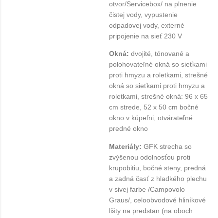
otvor/Servicebox/ na plnenie
čistej vody, vypustenie
odpadovej vody, externé
pripojenie na sieť 230 V
Okná:
dvojité, tónované a
polohovateľné okná so sieťkami
proti hmyzu a roletkami, strešné
okná so sieťkami proti hmyzu a
roletkami, strešné okná: 96 x 65
cm strede, 52 x 50 cm bočné
okno v kúpeľni, otvárateľné
predné okno
Materiály:
GFK strecha so
zvýšenou odolnosťou proti
krupobitiu, bočné steny, predná
a zadná časť z hladkého plechu
v sivej farbe /Campovolo
Graus/, celoobvodové hliníkové
lišty na predstan (na oboch