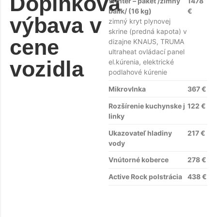
Doplnková
Winter – paket /zimný
1478
balík/ (16 kg)
€
výbava v
zimný kryt plynovej
skrine (predná kapota) v
cene
dizajne KNAUS, TRUMA
ultraheat ovládací panel
vozidla
el.kúrenia, elektrické
podlahové kúrenie
Mikrovlnka
367 €
Rozšírenie kuchynske j
122 €
linky
Ukazovateľ hladiny
217 €
vody
Vnútorné koberce
278 €
Active Rock polstrácia
438 €