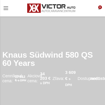
0
Knaus Südwind 580 QS
60 Years
3 609
34
Cenníková
Akciová
37 812
203 €
Zľava:
Dostupnosť:
€
nedost
s
€
cena:
cena:
s DPH
s DPH
DPH