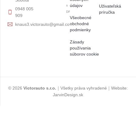
Sobota
údajov
s
Uživateľská
0948 005
príručka
DPH
909
Všeobecné
obchodné
knaus3.victorauto@gmail.com
podmienky
Zásady
používania
súborov cookie
© 2026
Victorauto s.r.o.
｜Všetky práva vyhradené｜Website:
JarvinDesign.sk