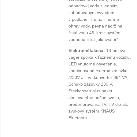
odpadovej vody s jedným
zabudovaným vývodom
v podlahe, Truma Therme
ohrev vody, pevná nádrž na
čistú vodu 45 litrov, systém
vodného filtra „bluuwater“
Elektroinštalácia:
13-pólová
Jäger spojka k ťažnému vozidlu,
LED vnútorné osvetlenie,
kombinovaná externá zásuvka
/230V a TV/, konvertor 384 VA,
Schuko zásuvky 230 V,
Steckdosen plus paket,
stmievateľné nočné svetlo,
predpríprava na TV, TV držiak,
zvukový systém KNAUS
Bluetooth