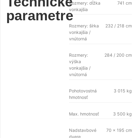
Technické
Rozmery: dĺžka
741 cm
vonkajšia
parametre
Rozmery: šírka
232 / 218 cm
vonkajšia /
vnútorná
Rozmery:
284 / 200 cm
výška
vonkajšia /
vnútorná
Pohotovostná
3 015 kg
hmotnosť
Max. hmotnosť
3 500 kg
Nadstavbové
70 x 195 cm
dvere