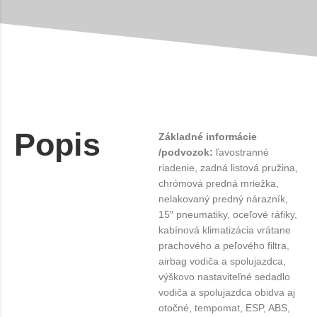
Popis
Základné informácie
/podvozok:
ľavostranné
riadenie, zadná listová pružina,
chrómová predná mriežka,
nelakovaný predný nárazník,
15″ pneumatiky, oceľové ráfiky,
kabínová klimatizácia vrátane
prachového a peľového filtra,
airbag vodiča a spolujazdca,
výškovo nastaviteľné sedadlo
vodiča a spolujazdca obidva aj
otočné, tempomat, ESP, ABS,