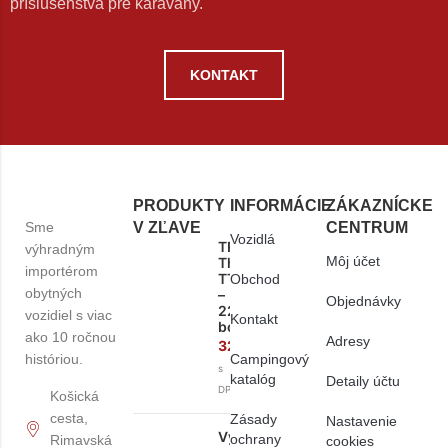
príslušenstva pre karavany.
KONTAKT
PRODUKTY
INFORMÁCIE
ZÁKAZNÍCKE
Sme
V ZĽAVE
CENTRUM
Vozidlá
TRUMA
výhradným
Môj účet
Therme
importérom
TT2
Obchod
obytných
–
Objednávky
220V
vozidiel s viac
Kontakt
bojler
ako 10 ročnou
Adresy
322,60
€
históriou.
Campingový
s
katalóg
Detaily účtu
DPH
Košická
cesta,
Zásady
Nastavenie
Výstupná
ochrany
Rimavská
cookies