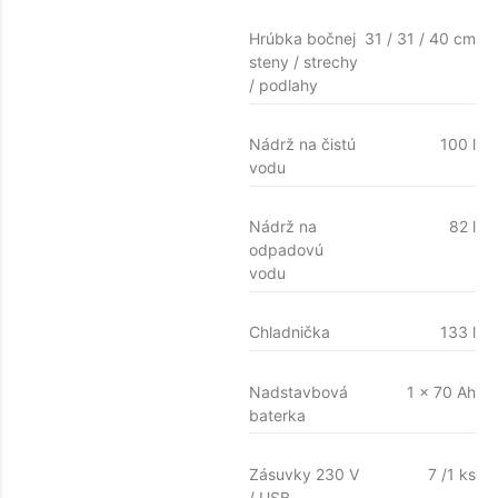
Hrúbka bočnej
31 / 31 / 40 cm
steny / strechy
/ podlahy
Nádrž na čistú
100 l
vodu
Nádrž na
82 l
odpadovú
vodu
Chladnička
133 l
Nadstavbová
1 x 70 Ah
baterka
Zásuvky 230 V
7 /1 ks
/ USB