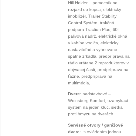
Hill Holder – pomocník na
rozjazd do kopca, elektrický
imobilizér, Trailer Stability
Control Systém, trakčná
podpora Traction Plus, 60l
palivová nádrž, elektrické okná
v kabíne vodiča, elektricky
nastaviteľné a vyhrievané
spätné zrkadlá, predpríprava na
rádio vrátane 2 reproduktorov v
obývacej časti, predpríprava na
ťažné, predpríprava na
multimédia,
Dvere:
nadstavbové –
Weinsberg Komfort, uzamykací
systém na jeden kľúč, sieťka
proti hmyzu na dverách
Servisné otvory / garážové
dvere:
s ovládaním jednou