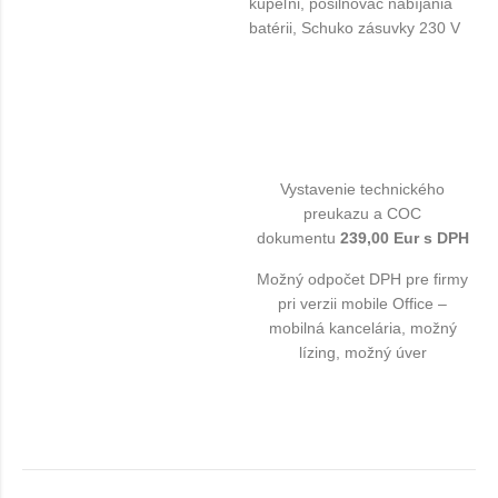
kúpeľni, posilňovač nabíjania
batérii, Schuko zásuvky 230 V
Vystavenie technického
preukazu a COC
dokumentu
239,00 Eur s DPH
Možný odpočet DPH pre firmy
pri verzii mobile Office –
mobilná kancelária, možný
lízing, možný úver