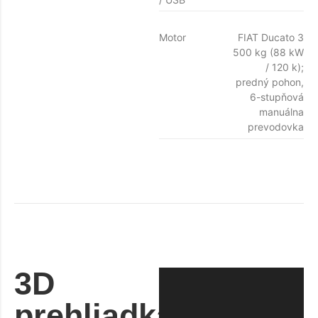
Motor
FIAT Ducato 3
500 kg (88 kW
/ 120 k);
predný pohon,
6-stupňová
manuálna
prevodovka
3D
prehliadka