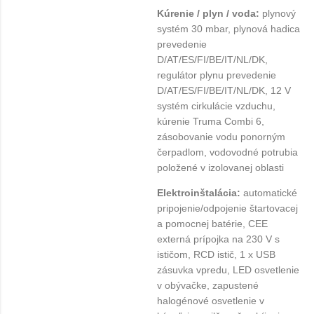
Kúrenie / plyn / voda:
plynový
systém 30 mbar, plynová hadica
prevedenie
D/AT/ES/FI/BE/IT/NL/DK,
regulátor plynu prevedenie
D/AT/ES/FI/BE/IT/NL/DK, 12 V
systém cirkulácie vzduchu,
kúrenie Truma Combi 6,
zásobovanie vodu ponorným
čerpadlom, vodovodné potrubia
položené v izolovanej oblasti
Elektroinštalácia:
automatické
pripojenie/odpojenie štartovacej
a pomocnej batérie, CEE
externá prípojka na 230 V s
ističom, RCD istič, 1 x USB
zásuvka vpredu, LED osvetlenie
v obývačke, zapustené
halogénové osvetlenie v