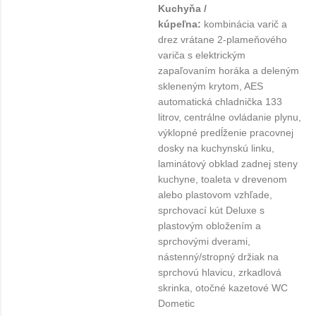
Kuchyňa /
kúpeľna:
kombinácia varič a
drez vrátane 2-plameňového
variča s elektrickým
zapaľovaním horáka a deleným
skleneným krytom, AES
automatická chladnička 133
litrov, centrálne ovládanie plynu,
výklopné predĺženie pracovnej
dosky na kuchynskú linku,
laminátový obklad zadnej steny
kuchyne, toaleta v drevenom
alebo plastovom vzhľade,
sprchovací kút Deluxe s
plastovým obložením a
sprchovými dverami,
nástenný/stropný držiak na
sprchovú hlavicu, zrkadlová
skrinka, otočné kazetové WC
Dometic