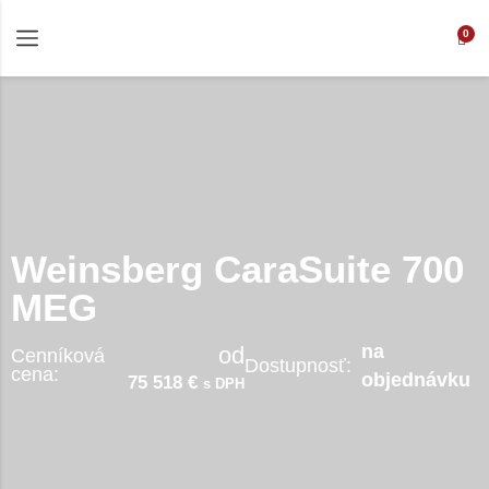
0
Weinsberg CaraSuite 700
MEG
na
od
Cenníková
Dostupnosť:
cena:
objednávku
75 518 €
s DPH