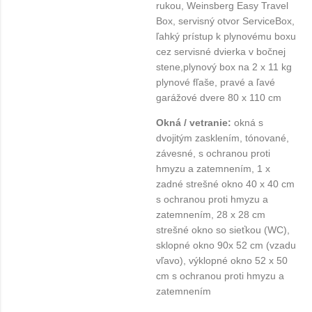
rukou, Weinsberg Easy Travel
Box, servisný otvor ServiceBox,
ľahký prístup k plynovému boxu
cez servisné dvierka v bočnej
stene,plynový box na 2 x 11 kg
plynové fľaše, pravé a ľavé
garážové dvere 80 x 110 cm
Okná / vetranie:
okná s
dvojitým zasklením, tónované,
závesné, s ochranou proti
hmyzu a zatemnením, 1 x
zadné strešné okno 40 x 40 cm
s ochranou proti hmyzu a
zatemnením, 28 x 28 cm
strešné okno so sieťkou (WC),
sklopné okno 90x 52 cm (vzadu
vľavo), výklopné okno 52 x 50
cm s ochranou proti hmyzu a
zatemnením