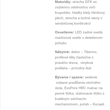
Materiály:
strecha GFK so
zvýšenou odolnosťou voči
krupobitiu, hladký biely hliníkový
plech, strecha a bočné steny v
sendvičovej konštrukcii
Osvetlenie:
LED zadné svetlá,
markízové ​​svetlo s detektorom
pohybu
Nábytok:
dekor – Tiberino,
profilové lišty čiastočne z
pravého dreva, vinylová
podlaha – prírodný dub
Bývanie / spanie:
sedenie
vrátane predĺženia otočného
stola, EvoPore HRC matrac na
pevné lôžka, sťahovacie lôžko s
kvalitným zdvíhacím
mechanizmom, poťah – Kocaeli