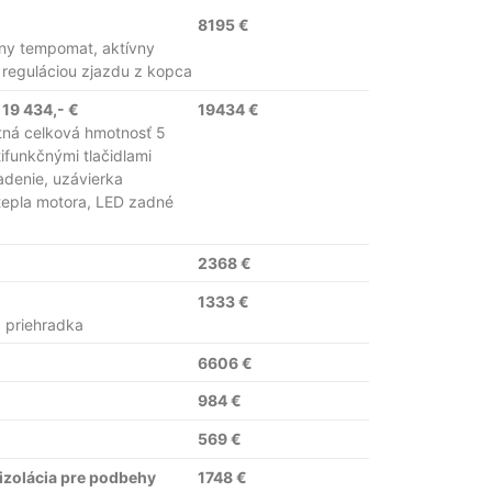
8195 €
vny tempomat, aktívny
 reguláciou zjazdu z kopca
=
19 434,- €
19434 €
stná celková hmotnosť 5
ifunkčnými tlačidlami
adenie, uzávierka
tepla motora, LED zadné
2368 €
1333 €
a priehradka
6606 €
984 €
569 €
izolácia pre podbehy
1748 €