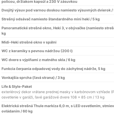
policou, držiakom kapsúl a 230 V zásuvkou
Dvojitý výsuv pod varnou doskou namiesto výsuvných dvierok / 
Strešný odsávač namiesto štandardného mini heki / 5 kg
Panoramatické strešné okno, Heki 3, v obývačke (namiesto streš
kg
Midi-Heki strešné okno v spálni
WC z keramiky s pevnou nádržou (200 l)
WC dvere s výplňami z matného skla / 6 kg
Funkcia čerpania odpadovej vody do záchytnej nádrže, 5 kg
Vonkajšia sprcha (ľavá strana) / 3 kg
Life & Style-Paket
exteriérový dekor vrátane prednej masky v karbónovom vzhľade (
osvetlenie v garáži, ľavé garážové dvere 108 x 85 cm / 13 kg
Elektrická strešná Thule markíza 6,0 m, s LED osvetlením, stmie
ovládaním / 60 kg