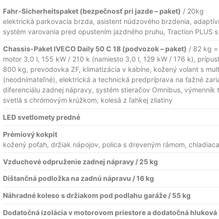
Fahr-Sicherheitspaket (bezpečnosť pri jazde – paket)
/ 20kg
elektrická parkovacia brzda, asistent núdzového brzdenia, adaptí
systém varovania pred opustením jazdného pruhu, Traction PLUS s
Chassis-Paket IVECO Daily 50 C 18 (podvozok – paket)
/ 82 kg 
motor 3,0 l, 155 kW / 210 k (namiesto 3,0 l, 129 kW / 176 k), prípu
800 kg,
prevodovka ZF, klimatizácia v kabíne, kožený volant s
mult
(neodnímateľné), elektrická a technická predpríprava na ťažné zari
diferenciálu zadnej nápravy, systém stieračov Omnibus, výmenník 
svetlá s chrómovým krúžkom, kolesá z ľahkej zliatiny
LED svetlomety predné
Prémiový kokpit
kožený poťah, držiak nápojov, polica s dreveným rámom, chladiac
Vzduchové odpruženie zadnej nápravy / 25 kg
Dištančná podložka na zadnú nápravu / 16 kg
Náhradné koleso s držiakom pod podlahu garáže / 55 kg
Dodatočná izolácia v motorovom priestore a dodatočná hluková 