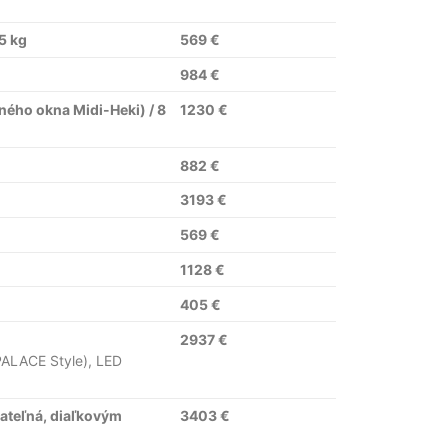
5 kg
569 €
984 €
ného okna Midi-Heki) / 8
1230 €
882 €
3193 €
569 €
1128 €
405 €
2937 €
PALACE Style), LED
vateľná, diaľkovým
3403 €