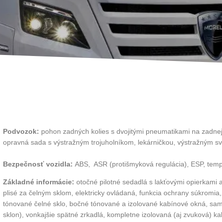
Podvozok:
pohon zadných kolies s dvojitými pneumatikami na zadnej 
opravná sada s výstražným trojuholníkom, lekárničkou, výstražným s
Bezpečnosť vozidla:
ABS, ASR (protišmyková regulácia), ESP, temp
Základné informácie:
otočné pilotné sedadlá s lakťovými opierkami
plisé za čelným sklom, elektricky ovládaná, funkcia ochrany súkromia
tónované čelné sklo, bočné tónované a izolované kabínové okná, samo
sklon), vonkajšie spätné zrkadlá, kompletne izolovaná (aj zvuková) k