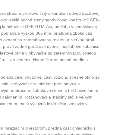
vé strešné profilové lišty s kanálom odvod dažďovej
oko lesklé bočné steny sendvičovej konštrukcii GFK-
j
konštrukcie GFK-RTM-Alu, podlaha v sendvičovej
 podlaha s výškou 366 mm, prístupná zboku cez
 s oknom so zatemňovacou roletou a sieťkou proti
k, pravé zadné
garážové dvere, podlahové koľajnice
 plastové okná v obývačke so zatemňovacou roletou
iéru – prevedenie Home čierne, pevné madlo s
odlaha celej vnútornej časti vozidla, strešné okno so
midi v obývačke so sieťkou proti hmyzu a
novým matracom, šatníkové skrine s LED osvetlením,
 čalúnením, rozťahovací a
stabilný stôl s veľkým
svetlením,
malá výsuvná lekárnička, zásuvky v
m mraziacim priestorom, predná časť chladničky s
rojhoráková plynová varná doska s automatickým