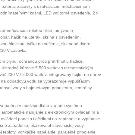
batéria, zásuvky s
uzatváracím mechanizmom
odnímateľnými košmi,
LED vnútorné osvetlenie, 2 x
 zatemňovacou roletou plisé, umývadlo,
hár, háčik na uterák, skriňa s osvetlením,
vou hlavicou, tyčka na sušenie, sklenené dvere,
 230 V zásuvka
rom plynu, ochranou proti pretrhnutiu hadice,
é ústredné kúrenie 5 500 wattov s termostatickým
ač 230 V / 3 000 wattov, integrovaný bojler na ohrev
rž na odpadovú vodu sa vyprázdňuje vypúšťacím
dovej vody s bajonetovým pripojením, centrálny
vá batéria v medzipodlahe vrátane systému
, automatické nabíjanie s elektronickým ovládaním a
ovládací panel s tlačidlami na zapínanie a vypínanie
šné zariadenie, ukazovateľ stavu čistej vody,
 teploty, vonkajšie napájanie, paralelné pripojenie