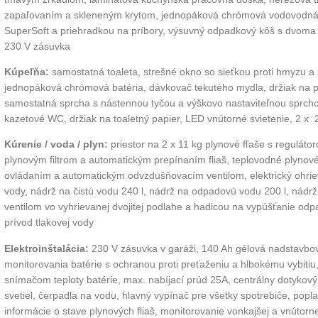
zapaľovaním a skleneným krytom, jednopáková chrómová vodovodná 
SuperSoft a priehradkou na príbory,
výsuvný odpadkový kôš s dvoma 
230 V zásuvka
Kúpeľňa:
samostatná toaleta, strešné okno so sieťkou proti hmyzu a
jednopáková
chrómová batéria, dávkovač tekutého mydla, držiak na po
samostatná sprcha s nástennou tyčou a výškovo nastaviteľnou sprcho
kazetové WC, držiak na toaletný papier, LED vnútorné svietenie, 2 x
Kúrenie / voda / plyn:
priestor na 2 x 11 kg plynové fľaše s reguláto
plynovým filtrom a automatickým prepínaním fliaš, teplovodné plynov
ovládaním a automatickým odvzdušňovacím ventilom, elektrický ohriev
vody, nádrž na čistú vodu 240 l, nádrž na odpadovú vodu 200 l, nád
ventilom vo vyhrievanej dvojitej
podlahe a hadicou na vypúšťanie odpa
prívod tlakovej vody
Elektroinštalácia:
230 V zásuvka v garáži, 140 Ah gélová nadstavbo
monitorovania batérie s ochranou proti preťaženiu a hlbokému vybitiu
snímačom teploty batérie, max. nabíjací prúd 25A, centrálny dotykový 
svetiel, čerpadla na vodu, hlavný vypínač pre všetky spotrebiče, popla
informácie o stave plynových fliaš, monitorovanie vonkajšej
a vnútornej