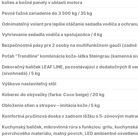
kolies a bočné panely v oblasti motora
Pevné ťažné zariadenie do 3 500 kg / 35 kg
Odnímateľný volant pre lepšie otáčanie sedadla vodiča a ochranu 
Vyhrievanie sedadla vodiča a spolujazdca / 4 kg
Bezpečnostné pásy pre 2 osoby na multifunkčnom gauči (zadné s
Poťah "Trendline" kombinácia koža-látka Steingrau (kamenná si
Dekoračný balíček LEAF LINE, pozostávajúci z dodatočných 8 va
(sivohnedá) / 5 kg
Výškovo nastaviteľný stôl
Koberec do obývačky (farba: Coco beige) / 20 kg
Obloženie stien a stropov – imitácia kože / 5 kg
Komfortná pružinová doska v zadnom lôžku s 5-zónovým matr
Kuchynský balíček, mikrovlnná rúra s funkciou grilu, kuchynsk
povrchového materiálu, matný povrch, LED ambientné osvetleni