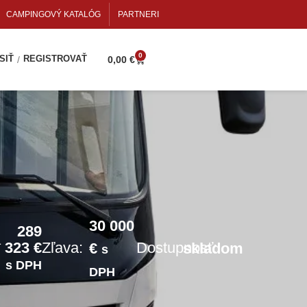
CAMPINGOVÝ KATALÓG
PARTNERI
0
SIŤ
REGISTROVAŤ
/
0,00
€
30 000
289
á
323 €
Zľava:
Dostupnosť:
€
skladom
s
s DPH
DPH