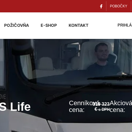
POBOČKY
POŽIČOVŇA
E-SHOP
KONTAKT
PRIHLÁ
Cenníková
Akciov
S Life
319 323
cena:
cena:
€
s DPH