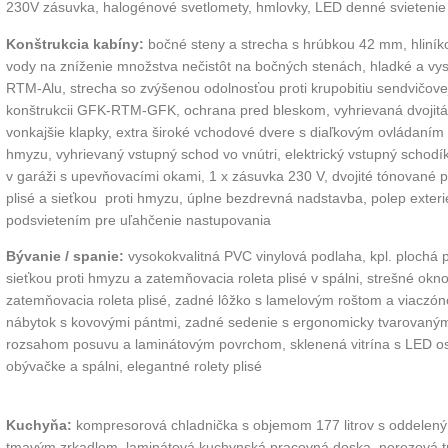
230V zásuvka, halogénové svetlomety, hmlovky, LED denné svietenie
Konštrukcia kabíny:
bočné steny a strecha s hrúbkou 42 mm, hliníko
vody na zníženie množstva nečistôt na bočných stenách, hladké a vys
RTM-Alu, strecha so zvýšenou odolnosťou proti krupobitiu sendvičove
konštrukcii GFK-RTM-GFK, ochrana pred bleskom, vyhrievaná dvojitá
vonkajšie klapky, extra široké vchodové dvere s diaľkovým ovládaním
hmyzu, vyhrievaný vstupný schod vo vnútri, elektrický vstupný schodí
v garáži s upevňovacími okami, 1 x zásuvka 230 V, dvojité tónované
plisé a sieťkou
proti hmyzu, úplne bezdrevná nadstavba,
polep exter
podsvietením pre uľahčenie nastupovania
Bývanie / spanie:
vysokokvalitná PVC vinylová podlaha,
kpl. plochá p
sieťkou proti
hmyzu a zatemňovacia roleta plisé v spálni, strešné
okno 
zatemňovacia
roleta plisé, zadné lôžko s lamelovým roštom a viaczó
nábytok s kovovými pántmi,
zadné sedenie s ergonomicky tvarovaným
rozsahom posuvu a
laminátovým povrchom, sklenená vitrína s LED o
obývačke a spálni, elegantné rolety plisé
Kuchyňa:
kompresorová chladnička s objemom 177 litrov s oddelený
tmavým zrkadlom, laminátová kuchynská pracovná doska,
nerezová t