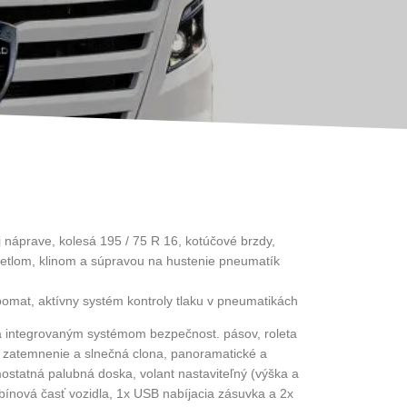
náprave, kolesá 195 / 75 R 16, kotúčové brzdy,
vetlom, klinom a súpravou na hustenie pneumatík
omat, aktívny systém kontroly tlaku v pneumatikách
 a integrovaným systémom bezpečnost. pásov, roleta
, zatemnenie a slnečná clona,
panoramatické a
statná palubná doska, volant nastaviteľný (výška a
abínová časť vozidla, 1x USB nabíjacia zásuvka a 2x