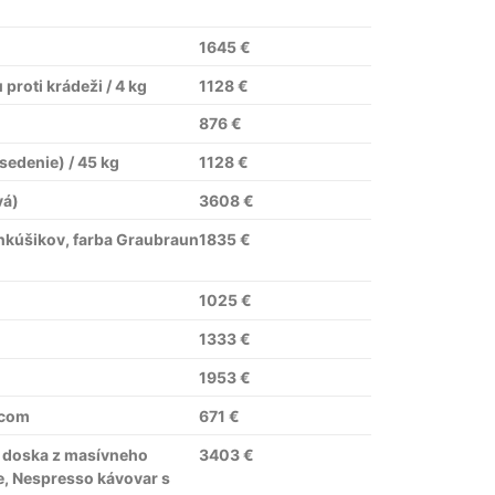
1645 €
proti krádeži / 4 kg
1128 €
876 €
edenie) / 45 kg
1128 €
vá)
3608 €
nkúšikov, farba Graubraun
1835 €
1025 €
1333 €
1953 €
acom
671 €
á doska z masívneho
3403 €
e, Nespresso kávovar s