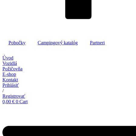
Pobočky
Campingový katalóg
Partneri
Úvod
Vozidlá
Požičovňa
E-shop
Kontakt
Prihlásiť
/
Registrovať
0,00
€
0
Cart