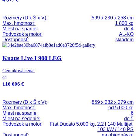
Rozmery (D x Š x V):
599 x 230 x 258 cm
Max. hmotnosť:
1 800 kg
Miest na spanie:
do 4
Podvozok a motor:
AL-KO
Dostupnosť:
skladom
Knaus L!ve I 900 LEG
Cenníková cena:
od
116 606 €
Rozmery (D x Š x V):
859 x 232 x 279 cm
Max. hmotnosť:
od 5 000 kg
Miest na spanie:
6
Miest na sedenie:
do 5
Podvozok a motor:
Fiat Ducato 5.000 kg, 2,2 l 140 Multijet,
103 kW / 140 PS
Dostupnosť:
na objednávku