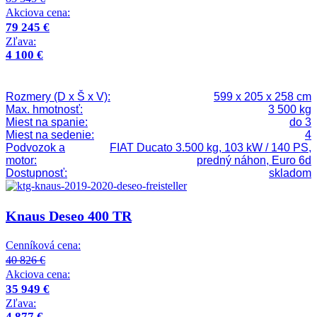
Akciova cena:
79 245 €
Zľava:
4 100 €
Rozmery (D x Š x V):
599 x 205 x 258 cm
Max. hmotnosť:
3 500 kg
Miest na spanie:
do 3
Miest na sedenie:
4
Podvozok a
FIAT Ducato 3.500 kg, 103 kW / 140 PS,
motor:
predný náhon, Euro 6d
Dostupnosť:
skladom
Knaus Deseo 400 TR
Cenníková cena:
40 826 €
Akciova cena:
35 949 €
Zľava:
4 877 €