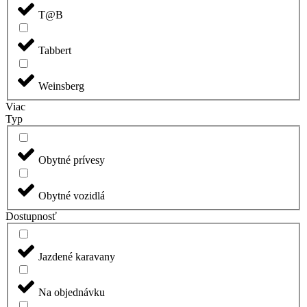
T@B
Tabbert
Weinsberg
Viac
Typ
Obytné prívesy
Obytné vozidlá
Dostupnosť
Jazdené karavany
Na objednávku