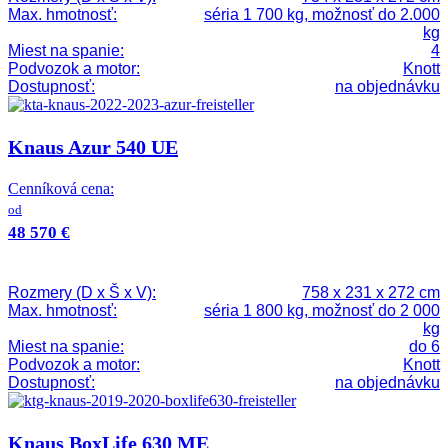
Max. hmotnosť:
séria 1 700 kg, možnosť do 2.000
kg
Miest na spanie:
4
Podvozok a motor:
Knott
Dostupnosť:
na objednávku
Knaus Azur 540 UE
Cenníková cena:
od
48 570 €
Rozmery (D x Š x V):
758 x 231 x 272 cm
Max. hmotnosť:
séria 1 800 kg, možnosť do 2 000
kg
Miest na spanie:
do 6
Podvozok a motor:
Knott
Dostupnosť:
na objednávku
Knaus BoxLife 630 ME