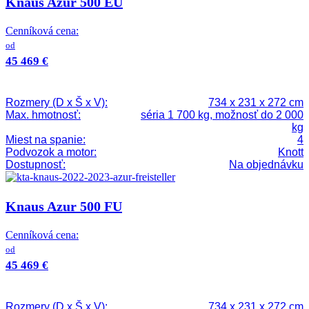
Knaus Azur 500 EU
Cenníková cena:
od
45 469 €
Rozmery (D x Š x V):
734 x 231 x 272 cm
Max. hmotnosť:
séria 1 700 kg, možnosť do 2 000
kg
Miest na spanie:
4
Podvozok a motor:
Knott
Dostupnosť:
Na objednávku
Knaus Azur 500 FU
Cenníková cena:
od
45 469 €
Rozmery (D x Š x V):
734 x 231 x 272 cm