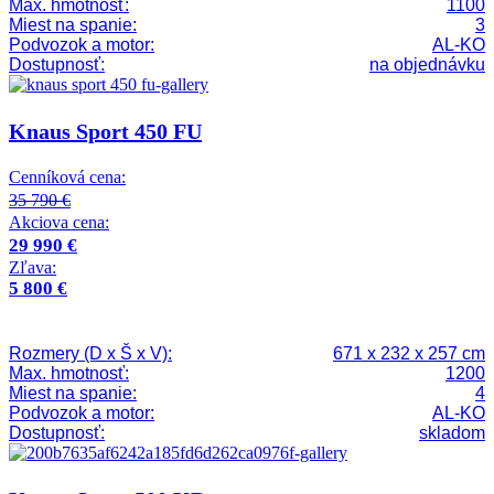
Max. hmotnosť:
1100
Miest na spanie:
3
Podvozok a motor:
AL-KO
Dostupnosť:
na objednávku
Knaus Sport 450 FU
Cenníková cena:
35 790 €
Akciova cena:
29 990 €
Zľava:
5 800 €
Rozmery (D x Š x V):
671 x 232 x 257 cm
Max. hmotnosť:
1200
Miest na spanie:
4
Podvozok a motor:
AL-KO
Dostupnosť:
skladom