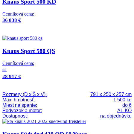
Knaus Sport 500 KD
Cenníková cena:
36 838 €
Knaus Sport 580 QS
Cenníková cena:
od
28 917 €
Rozmery (D x Š x V):
791 x 250 x 257 cm
Max. hmotnosť:
1 500 kg
Miest na spanie:
do 6
Podvozok a motor:
AL-KO
Dostupnosť:
na objednávku