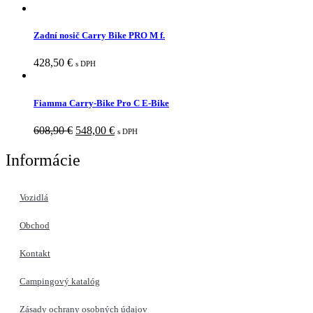
Zadní nosič Carry Bike PRO M f.
428,50
€
s DPH
Fiamma Carry-Bike Pro C E-Bike
Pôvodná
Aktuálna
608,90
€
548,00
€
s DPH
cena
cena
bola:
je:
Informácie
608,90 €.
548,00 €.
Vozidlá
Obchod
Kontakt
Campingový katalóg
Zásady ochrany osobných údajov