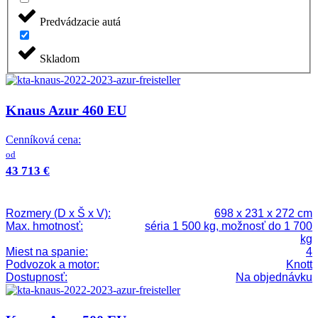
Predvádzacie autá
Skladom
Knaus Azur 460 EU
Cenníková cena:
od
43 713 €
Rozmery (D x Š x V):
698 x 231 x 272 cm
Max. hmotnosť:
séria 1 500 kg, možnosť do 1 700
kg
Miest na spanie:
4
Podvozok a motor:
Knott
Dostupnosť:
Na objednávku