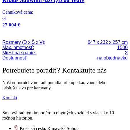
Knaus Südwind 420 QD 60 Years
Cenníková cena:
od
27 004 €
Rozmery (D x Š x V):
647 x 232 x 257 cm
Max. hmotnosť:
1500
Miest na spanie:
3
Dostupnosť:
na objednávku
Potrebujete poradiť? Kontaktujte nás
Naši odborníci vám radi poradia pri kúpe karavanu alebo
príslušenstva pre karavany.
Kontakt
Sme výhradným importérom obytných vozidiel s viac ako 10
ročnou históriou.
Košická cesta, Rimavská Sobota