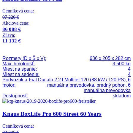
Cenníková cena:
97 220 €
Akciova cena:
86 088 €
Zľava:
11 132 €
Rozmery (D x Š x V):
636 x 205 x 282 cm
Max. hmotnosť:
3 500 kg
Miest na spanie:
4
Miest na sedenie:
4
Podvozok a
Fiat Ducato 2,2 l Multijet 120 (88 kW / 120 PS), 6
motor:
manuálna prevodovka, predný pohon, 6
manuálna prevodovka
Dostupnosť:
skladom
Knaus BoxLife Pro 600 Street 60 Years
Cenníková cena:
83 345 €