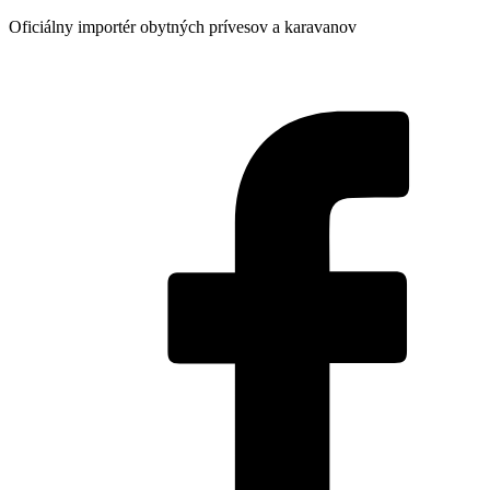
Preskočiť
Oficiálny importér obytných prívesov a karavanov
na
obsah