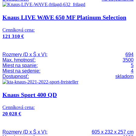
Knaus LIVE WAVE 650 MF Platinum Selection
Cenníková cena:
121 310 €
Rozmery (D x Š x V):
694
Max. hmotnosť:
3500
Miest na spanie:
5
Miest na sedenie:
4
Dostupnosť:
skladom
Knaus Sport 400 QD
Cenníková cena:
20 028 €
Rozmery (D x Š x V):
605 x 232 x 257 cm