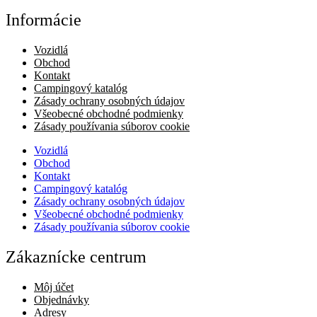
cena
cena
bola:
je:
Informácie
608,90 €.
548,00 €.
Vozidlá
Obchod
Kontakt
Campingový katalóg
Zásady ochrany osobných údajov
Všeobecné obchodné podmienky
Zásady používania súborov cookie
Vozidlá
Obchod
Kontakt
Campingový katalóg
Zásady ochrany osobných údajov
Všeobecné obchodné podmienky
Zásady používania súborov cookie
Zákaznícke centrum
Môj účet
Objednávky
Adresy