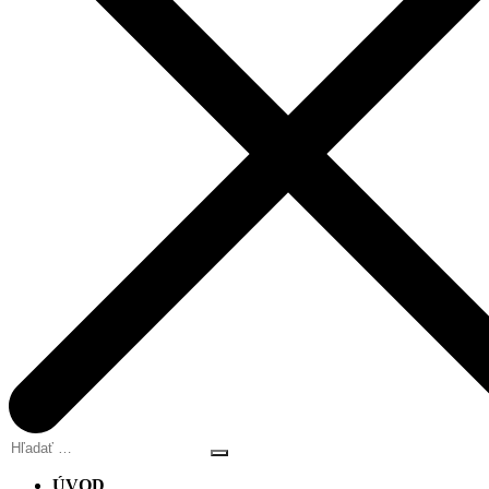
Hľadať
…
ÚVOD