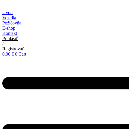
Úvod
Vozidlá
Požičovňa
E-shop
Kontakt
Prihlásiť
/
Registrovať
0,00
€
0
Cart