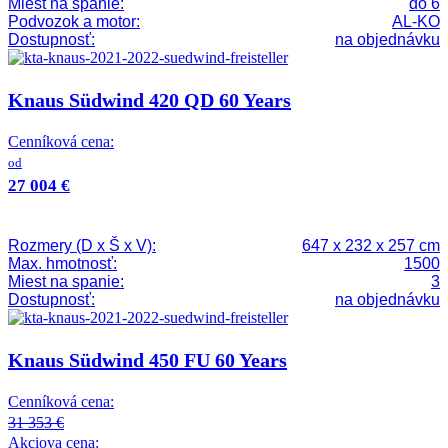
Miest na spanie:
do 6
Podvozok a motor:
AL-KO
Dostupnosť:
na objednávku
Knaus Südwind 420 QD 60 Years
Cenníková cena:
od
27 004 €
Rozmery (D x Š x V):
647 x 232 x 257 cm
Max. hmotnosť:
1500
Miest na spanie:
3
Dostupnosť:
na objednávku
Knaus Südwind 450 FU 60 Years
Cenníková cena:
31 353 €
Akciova cena: