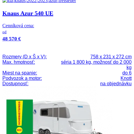
Knaus Azur 540 UE
Cenníková cena:
od
48 570 €
Rozmery (D x Š x V):
758 x 231 x 272 cm
Max. hmotnosť:
séria 1 800 kg, možnosť do 2 000
kg
Miest na spanie:
do 6
Podvozok a motor:
Knott
Dostupnosť:
na objednávku