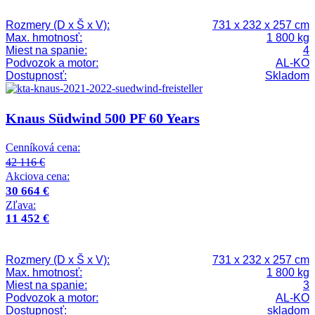
Rozmery (D x Š x V):
731 x 232 x 257 cm
Max. hmotnosť:
1 800 kg
Miest na spanie:
4
Podvozok a motor:
AL-KO
Dostupnosť:
Skladom
Knaus Südwind 500 PF 60 Years
Cenníková cena:
42 116 €
Akciova cena:
30 664 €
Zľava:
11 452 €
Rozmery (D x Š x V):
731 x 232 x 257 cm
Max. hmotnosť:
1 800 kg
Miest na spanie:
3
Podvozok a motor:
AL-KO
Dostupnosť:
skladom