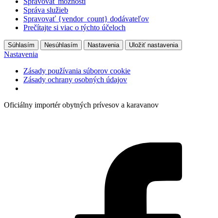
Spravovať možnosti
Správa služieb
Spravovať {vendor_count} dodávateľov
Prečítajte si viac o týchto účeloch
Súhlasím
Nesúhlasím
Nastavenia
Uložiť nastavenia
Nastavenia
Zásady používania súborov cookie
Zásady ochrany osobných údajov
Preskočiť
Oficiálny importér obytných prívesov a karavanov
na
obsah