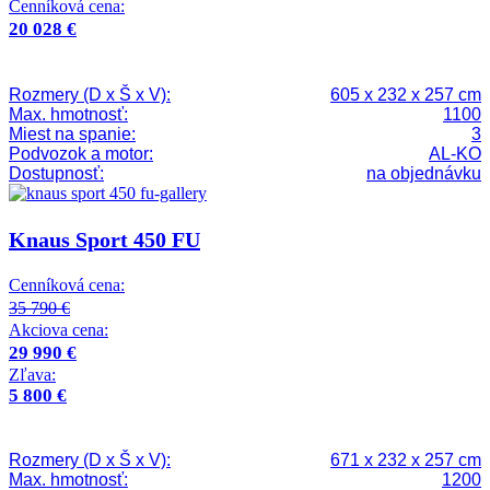
Cenníková cena:
20 028 €
Rozmery (D x Š x V):
605 x 232 x 257 cm
Max. hmotnosť:
1100
Miest na spanie:
3
Podvozok a motor:
AL-KO
Dostupnosť:
na objednávku
Knaus Sport 450 FU
Cenníková cena:
35 790 €
Akciova cena:
29 990 €
Zľava:
5 800 €
Rozmery (D x Š x V):
671 x 232 x 257 cm
Max. hmotnosť:
1200