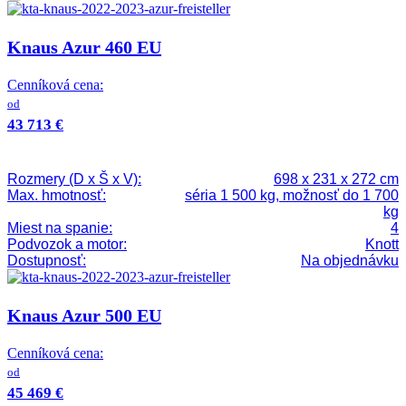
Knaus Azur 460 EU
Cenníková cena:
od
43 713 €
Rozmery (D x Š x V):
698 x 231 x 272 cm
Max. hmotnosť:
séria 1 500 kg, možnosť do 1 700
kg
Miest na spanie:
4
Podvozok a motor:
Knott
Dostupnosť:
Na objednávku
Knaus Azur 500 EU
Cenníková cena:
od
45 469 €