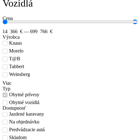
Vozidlá
Cena
14 366
€
—
699 766
€
Výrobca
Knaus
Morelo
T@B
Tabbert
Weinsberg
Viac
Typ
Obytné prívesy
Obytné vozidlá
Dostupnosť
Jazdené karavany
Na objednávku
Predvádzacie autá
Skladom