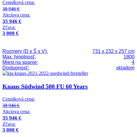
Cenníková cena:
38 946 €
Akciova cena:
35 946 €
Zľava:
3 000 €
Rozmery (D x Š x V):
731 x 232 x 257 cm
Max. hmotnosť:
1800
Miest na spanie:
4
Dostupnosť:
skladom
Knaus Südwind 500 FU 60 Years
Cenníková cena:
38 946 €
Akciova cena:
35 946 €
Zľava:
3 000 €