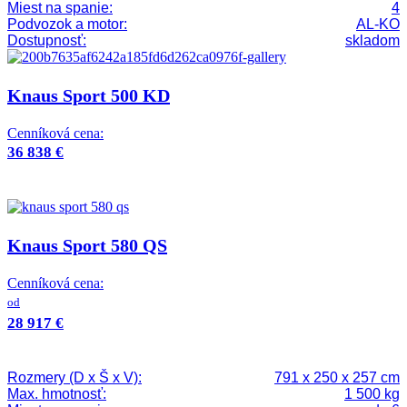
Miest na spanie:
4
Podvozok a motor:
AL-KO
Dostupnosť:
skladom
Knaus Sport 500 KD
Cenníková cena:
36 838 €
Knaus Sport 580 QS
Cenníková cena:
od
28 917 €
Rozmery (D x Š x V):
791 x 250 x 257 cm
Max. hmotnosť:
1 500 kg