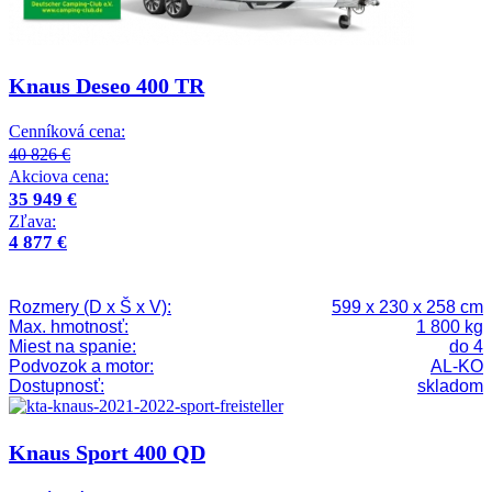
Knaus Deseo 400 TR
Cenníková cena:
40 826 €
Akciova cena:
35 949 €
Zľava:
4 877 €
Rozmery (D x Š x V):
599 x 230 x 258 cm
Max. hmotnosť:
1 800 kg
Miest na spanie:
do 4
Podvozok a motor:
AL-KO
Dostupnosť:
skladom
Knaus Sport 400 QD