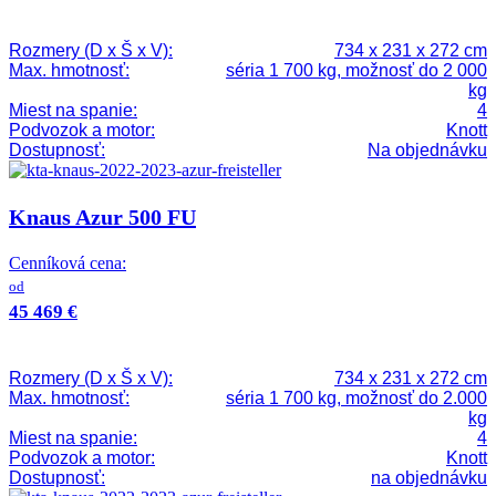
Rozmery (D x Š x V):
734 x 231 x 272 cm
Max. hmotnosť:
séria 1 700 kg, možnosť do 2 000
kg
Miest na spanie:
4
Podvozok a motor:
Knott
Dostupnosť:
Na objednávku
Knaus Azur 500 FU
Cenníková cena:
od
45 469 €
Rozmery (D x Š x V):
734 x 231 x 272 cm
Max. hmotnosť:
séria 1 700 kg, možnosť do 2.000
kg
Miest na spanie:
4
Podvozok a motor:
Knott
Dostupnosť:
na objednávku