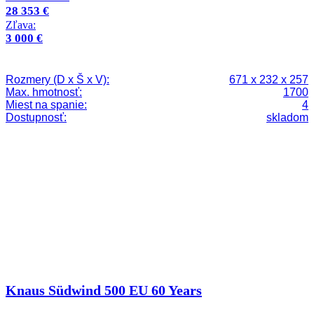
28 353 €
Zľava:
3 000 €
Rozmery (D x Š x V):
671 x 232 x 257
Max. hmotnosť:
1700
Miest na spanie:
4
Dostupnosť:
skladom
Knaus Südwind 500 EU 60 Years