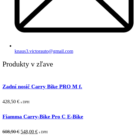
knaus3.victorauto@gmail.com
Produkty v zľave
Zadní nosič Carry Bike PRO M f.
428,50
€
s DPH
Fiamma Carry-Bike Pro C E-Bike
Pôvodná
Aktuálna
608,90
€
548,00
€
s DPH